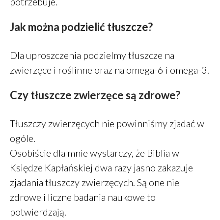
potrzebuje.
listopad 2021
sierpień 2021
Jak można podzielić tłuszcze?
lipiec 2021
czerwiec 2021
Dla uproszczenia podzielmy tłuszcze na
maj 2021
zwierzęce i roślinne oraz na omega-6 i omega-3.
kwiecień 2021
Czy tłuszcze zwierzęce są zdrowe?
luty 2021
styczeń 2021
Tłuszczy zwierzęcych nie powinniśmy zjadać w
grudzień 2020
ogóle.
listopad 2020
Osobiście dla mnie wystarczy, że Biblia w
październik 2020
Księdze Kapłańskiej dwa razy jasno zakazuje
sierpień 2020
zjadania tłuszczy zwierzęcych. Są one nie
lipiec 2020
zdrowe i liczne badania naukowe to
maj 2020
potwierdzają.
marzec 2020