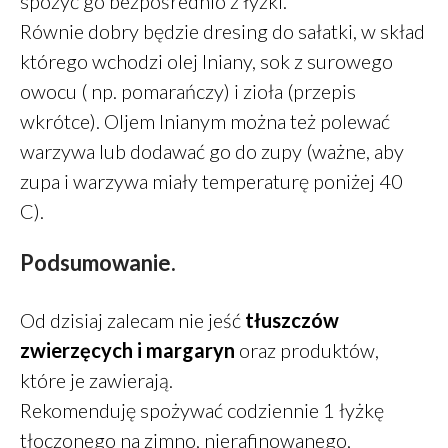
spożyć go bezpośrednio z łyżki.
Równie dobry będzie dresing do sałatki, w skład
którego wchodzi olej lniany, sok z surowego
owocu ( np. pomarańczy) i zioła (przepis
wkrótce). Oljem lnianym można też polewać
warzywa lub dodawać go do zupy (ważne, aby
zupa i warzywa miały temperaturę poniżej 40
C).
Podsumowanie.
Od dzisiaj zalecam nie jeść
tłuszczów
zwierzęcych i margaryn
oraz produktów,
które je zawierają.
Rekomenduję spożywać codziennie 1 łyżkę
tłoczonego na zimno, nierafinowanego,