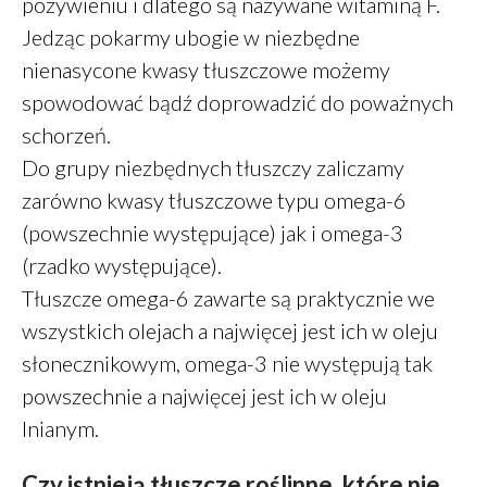
pożywieniu i dlatego są nazywane witaminą F.
maj 2018
Jedząc pokarmy ubogie w niezbędne
marzec 2018
nienasycone kwasy tłuszczowe możemy
spowodować bądź doprowadzić do poważnych
schorzeń.
Finanse
Do grupy niezbędnych tłuszczy zaliczamy
Przepisy
zarówno kwasy tłuszczowe typu omega-6
Zdrowie
(powszechnie występujące) jak i omega-3
Żywienie
(rzadko występujące).
Tłuszcze omega-6 zawarte są praktycznie we
wszystkich olejach a najwięcej jest ich w oleju
Zaloguj się
słonecznikowym, omega-3 nie występują tak
Kanał wpisów
powszechnie a najwięcej jest ich w oleju
Kanał komentarzy
lnianym.
WordPress.org
Czy istnieją tłuszcze roślinne, które nie