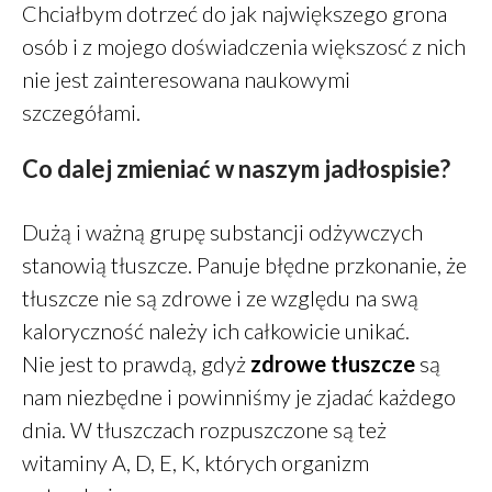
Chciałbym dotrzeć do jak największego grona
Klarowany
-
Masło klarowane
osób i z mojego doświadczenia większosć z nich
GHEE
nie jest zainteresowana naukowymi
PiotrŻ
-
Ilość posiłków w ciągu
dnia
szczegółami.
PiotrŻ
-
Codziennie łyżka oleju
lnianego
Co dalej zmieniać w naszym jadłospisie?
Alicja Reiman
-
Miód zamiast
cukru
Dużą i ważną grupę substancji odżywczych
stanowią tłuszcze. Panuje błędne przkonanie, że
tłuszcze nie są zdrowe i ze względu na swą
grudzień 2025
kaloryczność należy ich całkowicie unikać.
listopad 2025
Nie jest to prawdą, gdyż
zdrowe tłuszcze
są
październik 2025
nam niezbędne i powinniśmy je zjadać każdego
maj 2022
dnia. W tłuszczach rozpuszczone są też
marzec 2022
witaminy A, D, E, K, których organizm
styczeń 2022