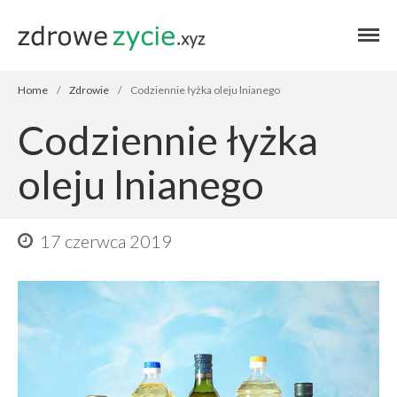
Blog zdrowe życie
Blog zdrowe
życie
Home
/
Zdrowie
/
Codziennie łyżka oleju lnianego
Codziennie łyżka
oleju lnianego
17 czerwca 2019
Home
Autor
Zdrowie
Przepisy
Finanse
Stosuję