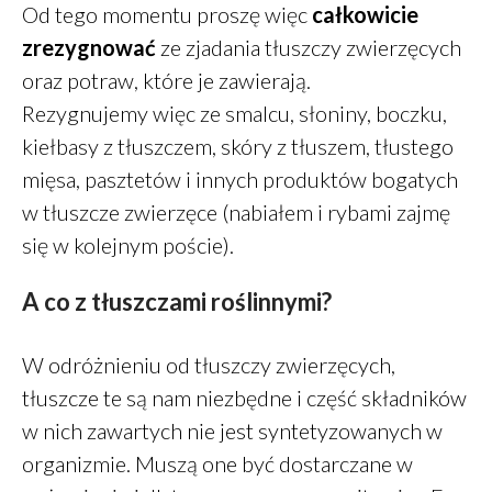
styczeń 2020
Od tego momentu proszę więc
całkowicie
grudzień 2019
zrezygnować
ze zjadania tłuszczy zwierzęcych
październik 2019
oraz potraw, które je zawierają.
wrzesień 2019
Rezygnujemy więc ze smalcu, słoniny, boczku,
sierpień 2019
kiełbasy z tłuszczem, skóry z tłuszem, tłustego
lipiec 2019
mięsa, pasztetów i innych produktów bogatych
czerwiec 2019
w tłuszcze zwierzęce (nabiałem i rybami zajmę
maj 2019
się w kolejnym poście).
marzec 2019
A co z tłuszczami roślinnymi?
luty 2019
grudzień 2018
W odróżnieniu od tłuszczy zwierzęcych,
październik 2018
tłuszcze te są nam niezbędne i część składników
wrzesień 2018
w nich zawartych nie jest syntetyzowanych w
sierpień 2018
organizmie. Muszą one być dostarczane w
czerwiec 2018