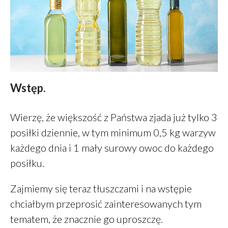
Wstęp.
Zdrowe jelito a zdrowe oczy
Dieta a zdrowe oczy
Wierzę, że większość z Państwa zjada już tylko 3
Zdrowe oczy
posiłki dziennie, w tym minimum 0,5 kg warzyw
Placek z ciecierzycy
każdego dnia i 1 mały surowy owoc do każdego
Śniadanie – wariant 2A
posiłku.
Zajmiemy się teraz tłuszczami i na wstępie
chciałbym przeprosić zainteresowanych tym
Daniel
-
Jak oszczędzać
tematem, że znacznie go uproszczę.
pieniądze