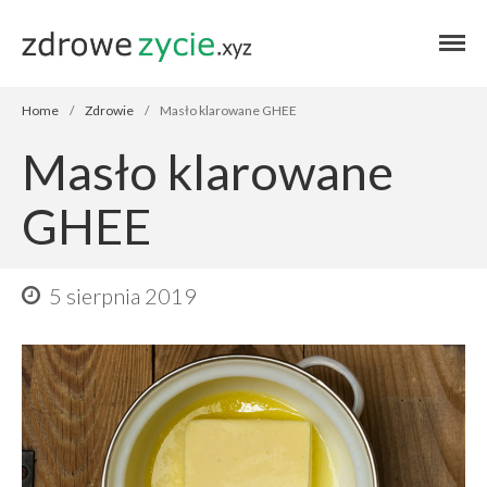
Blog zdrowe życie
Blog zdrowe
życie
Home
/
Zdrowie
/
Masło klarowane GHEE
Masło klarowane
GHEE
Home
5 sierpnia 2019
Autor
Zdrowie
Przepisy
Finanse
Stosuję