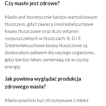
Czy masło jest zdrowe?
GHEE
PiotrŻ
-
Ilość posiłków w ciągu
dnia
Masło jest teoretycznie bardzo wartościowym
PiotrŻ
-
Codziennie łyżka oleju
tłuszczem, gdyż zawiera średniołańcuchowe
lnianego
kwasy tłuszczowe oraz dużo witamin
Alicja Reiman
-
Miód zamiast
rozpuszczalnych w tłuszczach: A, D i E.
cukru
Średniołańcuchowe kwasy tłuszczowe są
doskonałym paliwem dla naszego organizmu,
gdyż bardzo łatwo zamieniają się w czystą
grudzień 2025
energię.
listopad 2025
październik 2025
Jak powinna wyglądać produkcja
maj 2022
zdrowego masła?
marzec 2022
styczeń 2022
Masło powinno być otrzymywane z mleka
listopad 2021