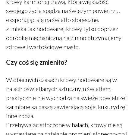
krowy karmionej trawą, która większość
sierpień 2021
swojego życia spędza na świeżym powietrzu,
lipiec 2021
eksponując się na światło słoneczne.
czerwiec 2021
Z mleka tak hodowanej krowy tylko poprzez
maj 2021
obróbkę mechaniczną na zimno otrzymujemy
kwiecień 2021
zdrowe i wartościowe masło.
luty 2021
styczeń 2021
Czy coś się zmieniło?
grudzień 2020
listopad 2020
W obecnych czasach krowy hodowane są w
październik 2020
halach oświetlanych sztucznym światłem,
sierpień 2020
praktycznie nie wychodzą na świeże powietrze i
lipiec 2020
karmione są paszą zawierającą soję, kukurydzę i
maj 2020
inne zboża.
marzec 2020
Przebywając stłoczone w halach, krowy nie są
styczeń 2020
wystawiane na działanie promieni słonecznych i