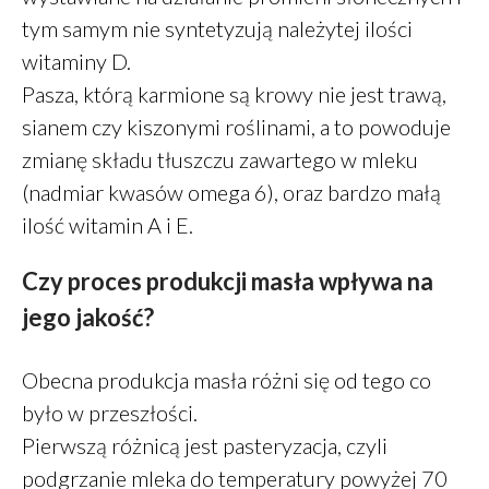
grudzień 2019
tym samym nie syntetyzują należytej ilości
październik 2019
witaminy D.
wrzesień 2019
Pasza, którą karmione są krowy nie jest trawą,
sierpień 2019
sianem czy kiszonymi roślinami, a to powoduje
lipiec 2019
zmianę składu tłuszczu zawartego w mleku
czerwiec 2019
(nadmiar kwasów omega 6), oraz bardzo małą
maj 2019
ilość witamin A i E.
marzec 2019
luty 2019
Czy proces produkcji masła wpływa na
grudzień 2018
jego jakość?
październik 2018
wrzesień 2018
Obecna produkcja masła różni się od tego co
sierpień 2018
było w przeszłości.
czerwiec 2018
Pierwszą różnicą jest pasteryzacja, czyli
maj 2018
podgrzanie mleka do temperatury powyżej 70