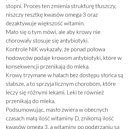
marzec 2018
stopni. Proces ten zmienia strukturę tłuszczy,
niszczy resztkę kwasów omega 3 oraz
dezaktywuje większość witamin.
Finanse
Mało się o tym mówi, ale aby krowy nie
Przepisy
chorowały stosuje się antybiotyki.
Zdrowie
Kontrole NIK wykazały, że ponad połowa
Żywienie
hodowców podaje krowom antybiotyki, które w
konsekwencji przenikają do mleka.
Krowy trzymane w halach bez dostępu słońca są
słabsze, a to sprzyja licznym chorobom, które
Zaloguj się
leczy się różnymi lekami. Leki te również
Kanał wpisów
przenikają do mleka.
Kanał komentarzy
Podsumowując, masło zwiera w obecnych
WordPress.org
czasach małą ilość witaminy D, znikomą ilość
kwasów omega 3, a witaminy po podgrzaniu są