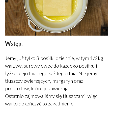
Zdrowe jelito a zdrowe oczy
Wstęp.
Dieta a zdrowe oczy
Zdrowe oczy
Jemy już tylko 3 posiłki dziennie, w tym 1/2kg
Placek z ciecierzycy
warzyw, surowy owoc do każdego posiłku i
Śniadanie – wariant 2A
łyżkę oleju lnianego każdego dnia. Nie jemy
tłuszczy zwierzęcych, margaryn oraz
produktów, które je zawierają.
Ostatnio zajmowaliśmy się tłuszczami, więc
Daniel
-
Jak oszczędzać
warto dokończyć to zagadnienie.
pieniądze
Klarowany
-
Masło klarowane