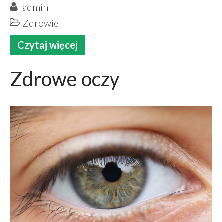
admin
lipiec 2020
Zdrowie
maj 2020
marzec 2020
Czytaj więcej
styczeń 2020
grudzień 2019
Zdrowe oczy
październik 2019
wrzesień 2019
sierpień 2019
lipiec 2019
czerwiec 2019
maj 2019
marzec 2019
luty 2019
grudzień 2018
październik 2018