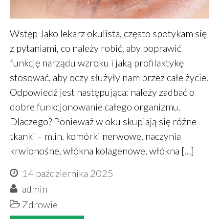
wrzesień 2018
sierpień 2018
Wstęp Jako lekarz okulista, często spotykam się
czerwiec 2018
z pytaniami, co należy robić, aby poprawić
maj 2018
funkcję narządu wzroku i jaką profilaktykę
marzec 2018
stosować, aby oczy służyły nam przez całe życie.
Odpowiedź jest następująca: należy zadbać o
dobre funkcjonowanie całego organizmu.
Finanse
Dlaczego? Ponieważ w oku skupiają się różne
Przepisy
tkanki – m.in. komórki nerwowe, naczynia
Zdrowie
krwionośne, włókna kolagenowe, włókna […]
Żywienie
14 października 2025
admin
Zdrowie
Zaloguj się
Kanał wpisów