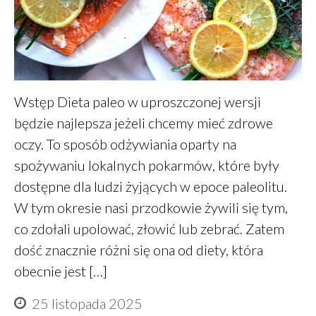
maj 2022
marzec 2022
styczeń 2022
listopad 2021
Wstęp Dieta paleo w uproszczonej wersji
sierpień 2021
będzie najlepsza jeżeli chcemy mieć zdrowe
lipiec 2021
oczy. To sposób odżywiania oparty na
czerwiec 2021
spożywaniu lokalnych pokarmów, które były
maj 2021
dostępne dla ludzi żyjących w epoce paleolitu.
kwiecień 2021
W tym okresie nasi przodkowie żywili się tym,
luty 2021
co zdołali upolować, złowić lub zebrać. Zatem
styczeń 2021
dość znacznie różni się ona od diety, która
grudzień 2020
obecnie jest […]
listopad 2020
październik 2020
25 listopada 2025
sierpień 2020