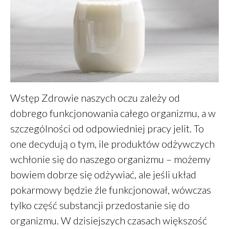
Przepisy
Finanse
Stosuję
Wstęp Zdrowie naszych oczu zależy od
dobrego funkcjonowania całego organizmu, a w
szczególności od odpowiedniej pracy jelit. To
one decydują o tym, ile produktów odżywczych
Zdrowe jelito a zdrowe oczy
wchłonie się do naszego organizmu – możemy
Dieta a zdrowe oczy
bowiem dobrze się odżywiać, ale jeśli układ
Zdrowe oczy
pokarmowy będzie źle funkcjonował, wówczas
Placek z ciecierzycy
tylko część substancji przedostanie się do
Śniadanie – wariant 2A
organizmu. W dzisiejszych czasach większość