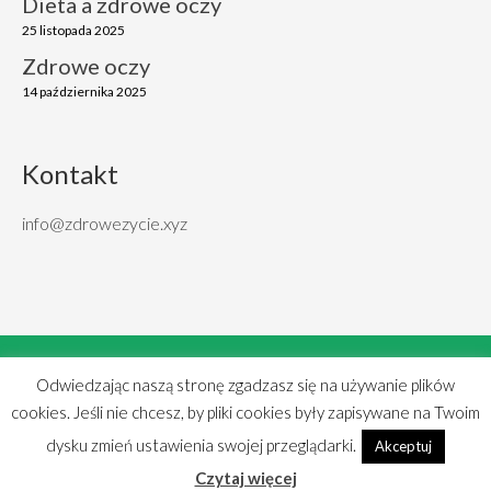
Dieta a zdrowe oczy
25 listopada 2025
Zdrowe oczy
14 października 2025
Kontakt
info@zdrowezycie.xyz
Cookies
|
Polityka Prywatności
|
Mapa strony
Odwiedzając naszą stronę zgadzasz się na używanie plików
Copyright © 2018 Zdrowe życie
cookies. Jeśli nie chcesz, by pliki cookies były zapisywane na Twoim
Created by
TOMP
dysku zmień ustawienia swojej przeglądarki.
Akceptuj
Czytaj więcej