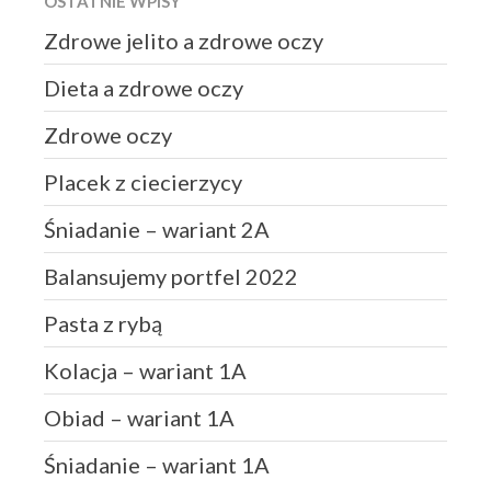
OSTATNIE WPISY
czerwiec 2021
Zdrowe jelito a zdrowe oczy
maj 2021
kwiecień 2021
Dieta a zdrowe oczy
luty 2021
Zdrowe oczy
styczeń 2021
grudzień 2020
Placek z ciecierzycy
listopad 2020
Śniadanie – wariant 2A
październik 2020
sierpień 2020
Balansujemy portfel 2022
lipiec 2020
Pasta z rybą
maj 2020
marzec 2020
Kolacja – wariant 1A
styczeń 2020
Obiad – wariant 1A
grudzień 2019
Śniadanie – wariant 1A
październik 2019