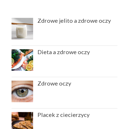
wrzesień 2019
sierpień 2019
lipiec 2019
Zdrowe jelito a zdrowe oczy
czerwiec 2019
maj 2019
marzec 2019
Dieta a zdrowe oczy
luty 2019
grudzień 2018
październik 2018
wrzesień 2018
Zdrowe oczy
sierpień 2018
czerwiec 2018
maj 2018
marzec 2018
Placek z ciecierzycy