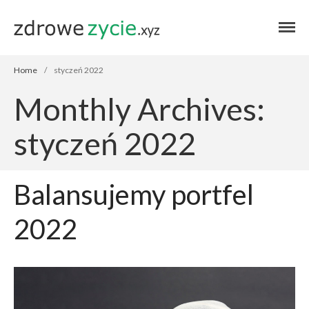
Blog zdrowe życie
Blog zdrowe
życie
Home
/
styczeń 2022
Monthly Archives:
Home
styczeń 2022
Autor
Zdrowie
Balansujemy portfel
Przepisy
Finanse
2022
Stosuję