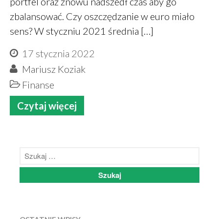
portfel oraz znowu nadszedł czas aby go
PiotrŻ
-
Codziennie łyżka oleju
zbalansować. Czy oszczędzanie w euro miało
lnianego
sens? W styczniu 2021 średnia […]
Alicja Reiman
-
Miód zamiast
cukru
17 stycznia 2022
Mariusz Koziak
Finanse
grudzień 2025
Czytaj więcej
listopad 2025
październik 2025
maj 2022
marzec 2022
styczeń 2022
listopad 2021
sierpień 2021
lipiec 2021