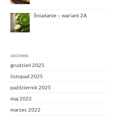
Finanse
Śniadanie – wariant 2A
Przepisy
Zdrowie
Żywienie
ARCHIWA
Zaloguj się
grudzień 2025
Kanał wpisów
Kanał komentarzy
listopad 2025
WordPress.org
październik 2025
maj 2022
marzec 2022