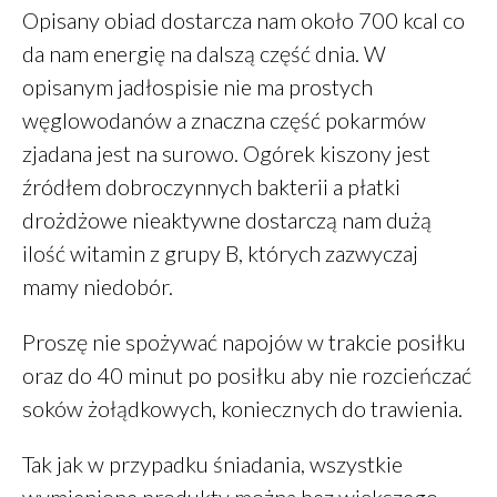
Opisany obiad dostarcza nam około 700 kcal co
da nam energię na dalszą część dnia. W
opisanym jadłospisie nie ma prostych
Finanse
węglowodanów a znaczna część pokarmów
Przepisy
zjadana jest na surowo. Ogórek kiszony jest
Zdrowie
źródłem dobroczynnych bakterii a płatki
Żywienie
drożdżowe nieaktywne dostarczą nam dużą
ilość witamin z grupy B, których zazwyczaj
mamy niedobór.
Zaloguj się
Kanał wpisów
Proszę nie spożywać napojów w trakcie posiłku
Kanał komentarzy
oraz do 40 minut po posiłku aby nie rozcieńczać
WordPress.org
soków żołądkowych, koniecznych do trawienia.
Tak jak w przypadku śniadania, wszystkie