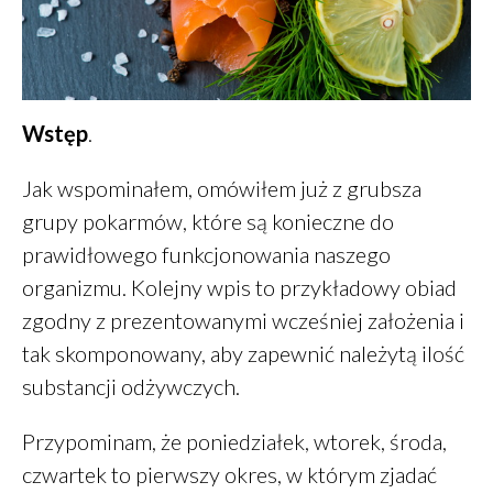
Wstęp
.
Zdrowe jelito a zdrowe oczy
Dieta a zdrowe oczy
Jak wspominałem, omówiłem już z grubsza
Zdrowe oczy
grupy pokarmów, które są konieczne do
Placek z ciecierzycy
prawidłowego funkcjonowania naszego
Śniadanie – wariant 2A
organizmu. Kolejny wpis to przykładowy obiad
zgodny z prezentowanymi wcześniej założenia i
tak skomponowany, aby zapewnić należytą ilość
substancji odżywczych.
Daniel
-
Jak oszczędzać
pieniądze
Przypominam, że poniedziałek, wtorek, środa,
Klarowany
-
Masło klarowane
czwartek to pierwszy okres, w którym zjadać
GHEE