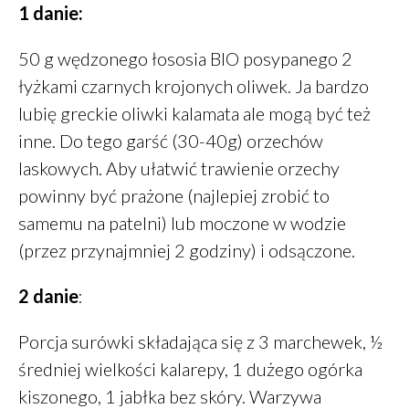
1 danie:
lipiec 2021
czerwiec 2021
50 g wędzonego łososia BIO posypanego 2
maj 2021
łyżkami czarnych krojonych oliwek. Ja bardzo
kwiecień 2021
lubię greckie oliwki kalamata ale mogą być też
luty 2021
inne. Do tego garść (30-40g) orzechów
styczeń 2021
laskowych. Aby ułatwić trawienie orzechy
grudzień 2020
powinny być prażone (najlepiej zrobić to
listopad 2020
samemu na patelni) lub moczone w wodzie
październik 2020
(przez przynajmniej 2 godziny) i odsączone.
sierpień 2020
lipiec 2020
2 danie
:
maj 2020
Porcja surówki składająca się z 3 marchewek, ½
marzec 2020
średniej wielkości kalarepy, 1 dużego ogórka
styczeń 2020
kiszonego, 1 jabłka bez skóry. Warzywa
grudzień 2019