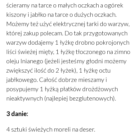
ścieramy na tarce o małych oczkach a ogórek
październik 2019
kiszony i jabłko na tarce o dużych oczkach.
wrzesień 2019
Możemy też użyć elektrycznej tarki do warzyw,
sierpień 2019
której zakup polecam. Do tak przygotowanych
lipiec 2019
warzyw dodajemy 1 łyżkę drobno pokrojonych
czerwiec 2019
liści świeżej mięty, 1 łyżkę tłoczonego na zimno
maj 2019
oleju lnianego (jeżeli jesteśmy głodni możemy
marzec 2019
zwiększyć ilość do 2 łyżek), 1 łyżkę octu
luty 2019
jabłkowego. Całość dobrze mieszamy i
grudzień 2018
posypujemy 1 łyżką płatków drożdżowych
październik 2018
nieaktywnych (najlepiej bezglutenowych).
wrzesień 2018
sierpień 2018
3 danie:
czerwiec 2018
maj 2018
4 sztuki świeżych moreli na deser.
marzec 2018