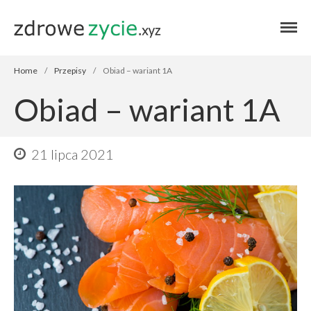
Blog zdrowe życie
Blog zdrowe
życie
Home
/
Przepisy
/
Obiad – wariant 1A
Obiad – wariant 1A
21 lipca 2021
Home
Autor
Zdrowie
Przepisy
Finanse
Stosuję