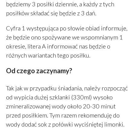
będziemy 3 posiłki dziennie, a każdy z tych
PiotrŻ
-
Ilość posiłków w ciągu
posiłków składać się będzie z 3 dań.
dnia
PiotrŻ
-
Codziennie łyżka oleju
Cyfra 1 występująca po słowie obiad informuje,
lnianego
że będzie ono spożywane we wspomnianym 1
Alicja Reiman
-
Miód zamiast
cukru
okresie, litera A informować nas będzie o
różnych wariantach tego posiłku.
Od czego zaczynamy?
grudzień 2025
listopad 2025
Tak jak w przypadku śniadania, należy rozpocząć
październik 2025
od wypicia dużej szklanki (330ml) wysoko
maj 2022
zmineralizowanej wody około 20-30 minut
marzec 2022
przed posiłkiem. Tym razem rekomenduję do
styczeń 2022
wody dodać sok z połówki wyciśniętej limonki.
listopad 2021
sierpień 2021