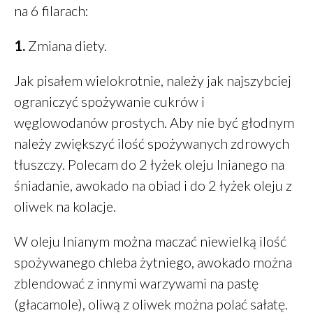
na 6 filarach:
listopad 2021
sierpień 2021
1.
Zmiana diety.
lipiec 2021
Jak pisałem wielokrotnie, należy jak najszybciej
czerwiec 2021
maj 2021
ograniczyć spożywanie cukrów i
kwiecień 2021
węglowodanów prostych. Aby nie być głodnym
luty 2021
należy zwiększyć ilość spożywanych zdrowych
styczeń 2021
tłuszczy. Polecam do 2 łyżek oleju lnianego na
grudzień 2020
śniadanie, awokado na obiad i do 2 łyżek oleju z
listopad 2020
oliwek na kolacje.
październik 2020
W oleju lnianym można maczać niewielką ilość
sierpień 2020
spożywanego chleba żytniego, awokado można
lipiec 2020
zblendować z innymi warzywami na pastę
maj 2020
(głacamole), oliwą z oliwek można polać sałatę.
marzec 2020