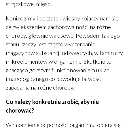
strączkowe, mięso.
Klarowany
-
Masło klarowane
GHEE
Koniec zimy i początek wiosny kojarzy nam się
PiotrŻ
-
Ilość posiłków w ciągu
ze zwiększeniem zachorowalności na różne
dnia
choroby, głównie wirusowe. Powodem takiego
PiotrŻ
-
Codziennie łyżka oleju
lnianego
stanu rzeczy jest często wyczerpanie
Alicja Reiman
-
Miód zamiast
magazynów substancji odżywczych, witamin czy
cukru
mikroelementów w organizmie. Skutkuje to
znacząco gorszym funkcjonowaniem układu
imunologicznego co powoduje łatwość
grudzień 2025
zapadania na różne choroby.
listopad 2025
Co należy konkretnie zrobić, aby nie
październik 2025
chorować?
maj 2022
marzec 2022
Wzmocnienie odporności organizmu opiera się
styczeń 2022