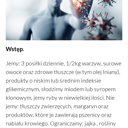
Wstęp.
Zdrowe jelito a zdrowe oczy
Jemy: 3 posiłki dziennie, 1/2kg warzyw, surowe
Dieta a zdrowe oczy
owoce oraz zdrowe tłuszcze (w tym olej lniany),
Zdrowe oczy
produkty o niskim lub średnim indeksie
Placek z ciecierzycy
glikemicznym, słodzimy miodem lub syropem
Śniadanie – wariant 2A
klonowym, jemy ryby w niewielkiej ilości. Nie
jemy: tłuszczy zwierzęcych, margaryn oraz
produktów, które je zawierają pszenicy oraz
Daniel
-
Jak oszczędzać
nabiału krowiego. Ograniczamy: jajka , rośliny
pieniądze