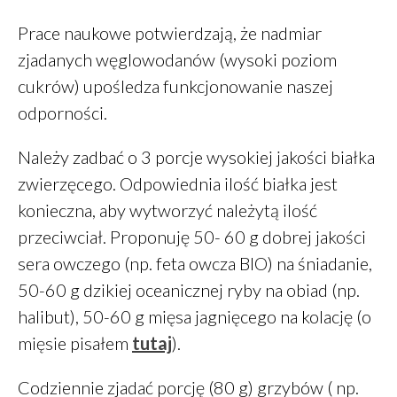
styczeń 2020
Prace naukowe potwierdzają, że nadmiar
grudzień 2019
zjadanych węglowodanów (wysoki poziom
październik 2019
cukrów) upośledza funkcjonowanie naszej
wrzesień 2019
odporności.
sierpień 2019
lipiec 2019
Należy zadbać o 3 porcje wysokiej jakości białka
czerwiec 2019
zwierzęcego. Odpowiednia ilość białka jest
maj 2019
konieczna, aby wytworzyć należytą ilość
marzec 2019
przeciwciał. Proponuję 50- 60 g dobrej jakości
luty 2019
sera owczego (np. feta owcza BIO) na śniadanie,
grudzień 2018
50-60 g dzikiej oceanicznej ryby na obiad (np.
październik 2018
halibut), 50-60 g mięsa jagnięcego na kolację (o
wrzesień 2018
mięsie pisałem
tutaj
).
sierpień 2018
czerwiec 2018
Codziennie zjadać porcję (80 g) grzybów ( np.