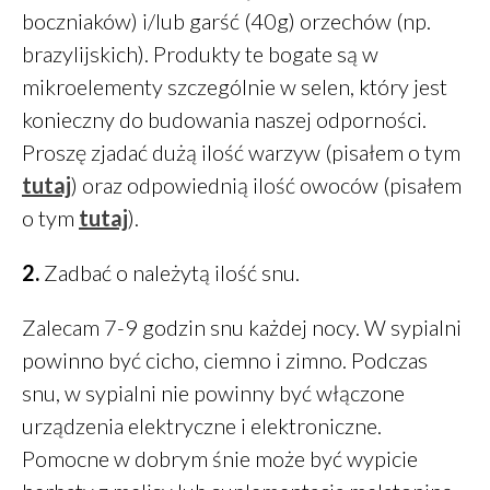
maj 2018
boczniaków) i/lub garść (40g) orzechów (np.
marzec 2018
brazylijskich). Produkty te bogate są w
mikroelementy szczególnie w selen, który jest
konieczny do budowania naszej odporności.
Proszę zjadać dużą ilość warzyw (pisałem o tym
Finanse
tutaj
) oraz odpowiednią ilość owoców (pisałem
Przepisy
o tym
tutaj
).
Zdrowie
Żywienie
2.
Zadbać o należytą ilość snu.
Zalecam 7-9 godzin snu każdej nocy. W sypialni
Zaloguj się
powinno być cicho, ciemno i zimno. Podczas
Kanał wpisów
snu, w sypialni nie powinny być włączone
Kanał komentarzy
urządzenia elektryczne i elektroniczne.
WordPress.org
Pomocne w dobrym śnie może być wypicie