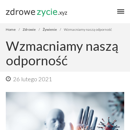
Blog zdrowe życie
Blog zdrowe
życie
Home
/
Zdrowie
/
Żywienie
/
Wzmacniamy naszą odporność
Wzmacniamy naszą
odporność
26 lutego 2021
Home
Autor
Zdrowie
Przepisy
Finanse
Stosuję