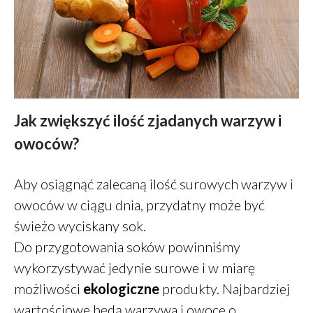
Zdrowe jelito a zdrowe oczy
Dieta a zdrowe oczy
Jak zwiększyć ilość zjadanych warzyw i
Zdrowe oczy
owoców?
Placek z ciecierzycy
Śniadanie – wariant 2A
Aby osiągnąć zalecaną ilość surowych warzyw i
owoców w ciągu dnia, przydatny może być
świeżo wyciskany sok.
Do przygotowania soków powinniśmy
Daniel
-
Jak oszczędzać
wykorzystywać jedynie surowe i w miarę
pieniądze
możliwości
ekologiczne
produkty. Najbardziej
Klarowany
-
Masło klarowane
GHEE
wartościowe będą warzywa i owoce o