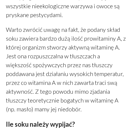
wszystkie nieekologiczne warzywa i owoce są
październik 2019
pryskane pestycydami.
wrzesień 2019
sierpień 2019
Warto zwrócić uwagę na fakt, że podany skład
lipiec 2019
soku zawiera bardzo dużą ilość prowitaminy A, z
czerwiec 2019
której organizm stworzy aktywną witaminę A.
maj 2019
Jest ona rozpuszczalna w tłuszczach a
marzec 2019
większość spożywczych przez nas tłuszczy
luty 2019
poddawana jest działaniu wysokich temperatur,
grudzień 2018
przez co witamina A w nich zawarta traci swą
październik 2018
aktywność. Z tego powodu mimo zjadania
wrzesień 2018
tłuszczy teoretycznie bogatych w witaminę A
sierpień 2018
(np. masło) mamy jej niedobór.
czerwiec 2018
maj 2018
Ile soku należy wypijać?
marzec 2018