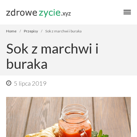
Blog zdrowe życie
Blog zdrowe
życie
Home
/
Przepisy
/
Sok z marchwi i buraka
Sok z marchwi i
buraka
Home
Autor
5 lipca 2019
Zdrowie
Przepisy
Finanse
Stosuję