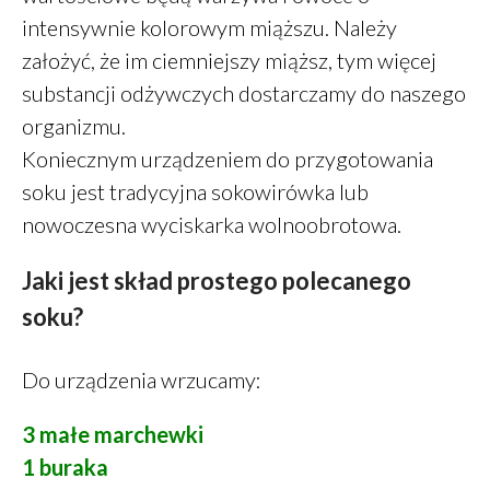
PiotrŻ
-
Ilość posiłków w ciągu
intensywnie kolorowym miąższu. Należy
dnia
założyć, że im ciemniejszy miąższ, tym więcej
PiotrŻ
-
Codziennie łyżka oleju
substancji odżywczych dostarczamy do naszego
lnianego
organizmu.
Alicja Reiman
-
Miód zamiast
cukru
Koniecznym urządzeniem do przygotowania
soku jest tradycyjna sokowirówka lub
nowoczesna wyciskarka wolnoobrotowa.
grudzień 2025
Jaki jest skład prostego polecanego
listopad 2025
soku?
październik 2025
maj 2022
Do urządzenia wrzucamy:
marzec 2022
styczeń 2022
3 małe marchewki
listopad 2021
1 buraka
sierpień 2021