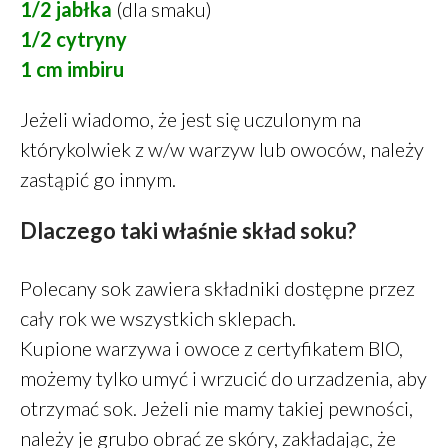
1/2 jabłka
(dla smaku)
lipiec 2021
1/2 cytryny
czerwiec 2021
1 cm imbiru
maj 2021
kwiecień 2021
Jeżeli wiadomo, że jest się uczulonym na
luty 2021
którykolwiek z w/w warzyw lub owoców, należy
styczeń 2021
zastąpić go innym.
grudzień 2020
Dlaczego taki właśnie skład soku?
listopad 2020
październik 2020
Polecany sok zawiera składniki dostępne przez
sierpień 2020
cały rok we wszystkich sklepach.
lipiec 2020
Kupione warzywa i owoce z certyfikatem BIO,
maj 2020
możemy tylko umyć i wrzucić do urzadzenia, aby
marzec 2020
otrzymać sok. Jeżeli nie mamy takiej pewności,
styczeń 2020
należy je grubo obrać ze skóry, zakładając, że
grudzień 2019