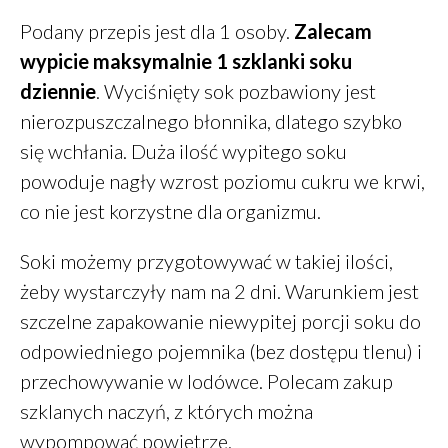
Podany przepis jest dla 1 osoby.
Zalecam
wypicie maksymalnie 1 szklanki soku
Finanse
dziennie
. Wyciśnięty sok pozbawiony jest
Przepisy
nierozpuszczalnego błonnika, dlatego szybko
Zdrowie
się wchłania. Duża ilość wypitego soku
Żywienie
powoduje nagły wzrost poziomu cukru we krwi,
co nie jest korzystne dla organizmu.
Soki możemy przygotowywać w takiej ilości,
Zaloguj się
żeby wystarczyły nam na 2 dni. Warunkiem jest
Kanał wpisów
szczelne zapakowanie niewypitej porcji soku do
Kanał komentarzy
odpowiedniego pojemnika (bez dostępu tlenu) i
WordPress.org
przechowywanie w lodówce. Polecam zakup
szklanych naczyń, z których można
wypompować powietrze.