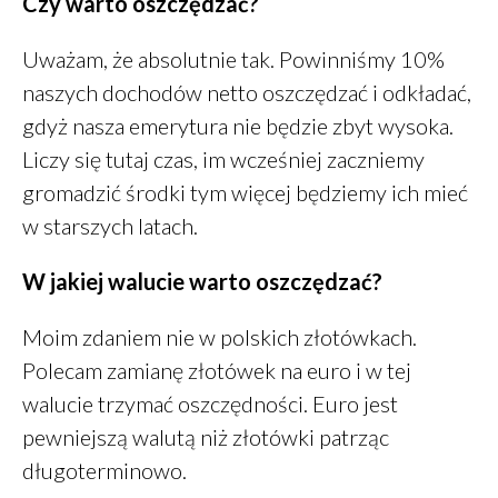
Czy warto oszczędzać?
Klarowany
-
Masło klarowane
GHEE
Uważam, że absolutnie tak. Powinniśmy 10%
PiotrŻ
-
Ilość posiłków w ciągu
naszych dochodów netto oszczędzać i odkładać,
dnia
gdyż nasza emerytura nie będzie zbyt wysoka.
PiotrŻ
-
Codziennie łyżka oleju
lnianego
Liczy się tutaj czas, im wcześniej zaczniemy
Alicja Reiman
-
Miód zamiast
gromadzić środki tym więcej będziemy ich mieć
cukru
w starszych latach.
W jakiej walucie warto oszczędzać?
grudzień 2025
Moim zdaniem nie w polskich złotówkach.
listopad 2025
Polecam zamianę złotówek na euro i w tej
październik 2025
walucie trzymać oszczędności. Euro jest
maj 2022
pewniejszą walutą niż złotówki patrząc
marzec 2022
długoterminowo.
styczeń 2022