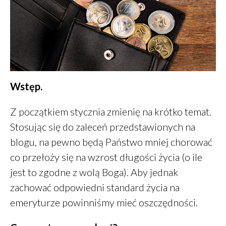
Wstęp.
Zdrowe jelito a zdrowe oczy
Dieta a zdrowe oczy
Z początkiem stycznia zmienię na krótko temat.
Zdrowe oczy
Stosując się do zaleceń przedstawionych na
Placek z ciecierzycy
blogu, na pewno będą Państwo mniej chorować
Śniadanie – wariant 2A
co przełoży się na wzrost długości życia (o ile
jest to zgodne z wolą Boga). Aby jednak
zachować odpowiedni standard życia na
emeryturze powinniśmy mieć oszczędności.
Daniel
-
Jak oszczędzać
pieniądze