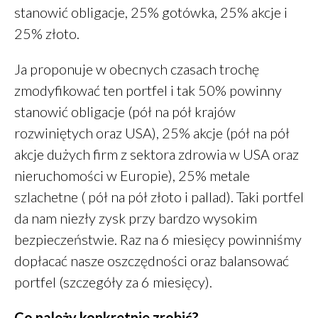
styczeń 2020
stanowić obligacje, 25% gotówka, 25% akcje i
grudzień 2019
25% złoto.
październik 2019
wrzesień 2019
Ja proponuje w obecnych czasach trochę
sierpień 2019
zmodyfikować ten portfel i tak 50% powinny
lipiec 2019
stanowić obligacje (pół na pół krajów
czerwiec 2019
rozwiniętych oraz USA), 25% akcje (pół na pół
maj 2019
akcje dużych firm z sektora zdrowia w USA oraz
marzec 2019
nieruchomości w Europie), 25% metale
luty 2019
szlachetne ( pół na pół złoto i pallad). Taki portfel
grudzień 2018
da nam niezły zysk przy bardzo wysokim
październik 2018
bezpieczeństwie. Raz na 6 miesięcy powinniśmy
wrzesień 2018
dopłacać nasze oszczędności oraz balansować
sierpień 2018
portfel (szczegóły za 6 miesięcy).
czerwiec 2018
Co należy konkretnie zrobić?
maj 2018