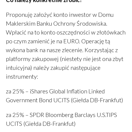
marzec 2018
Proponuję założyć konto inwestor w Domu
Maklerskim Banku Ochrony Środowiska.
Wpłacić na to konto oszczędności w złotówkach
Finanse
po czym zamienić je na EURO. Operację tą
Przepisy
wykona bank na nasze zlecenie. Korzystając z
Zdrowie
platformy zakupowej (niestety nie jest ona zbyt
Żywienie
intuicyjna) należy zakupić następujące
instrumenty:
za 25% – iShares Global Inflation Linked
Zaloguj się
Government Bond UCITS (Giełda DB-Frankfut)
Kanał wpisów
Kanał komentarzy
za 25% – SPDR Bloomberg Barclays U.S.TIPS
WordPress.org
UCITS (Giełda DB-Frankfut)