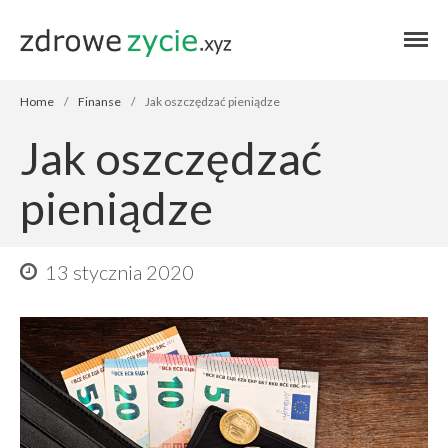
Blog zdrowe życie
Blog zdrowe
życie
Home
/
Finanse
/
Jak oszczędzać pieniądze
Jak oszczędzać
pieniądze
13 stycznia 2020
Home
Autor
Zdrowie
Przepisy
Finanse
Stosuję