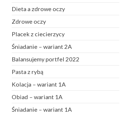
czerwiec 2021
Dieta a zdrowe oczy
maj 2021
kwiecień 2021
Zdrowe oczy
luty 2021
Placek z ciecierzycy
styczeń 2021
Śniadanie – wariant 2A
grudzień 2020
listopad 2020
Balansujemy portfel 2022
październik 2020
Pasta z rybą
sierpień 2020
lipiec 2020
Kolacja – wariant 1A
maj 2020
Obiad – wariant 1A
marzec 2020
styczeń 2020
Śniadanie – wariant 1A
grudzień 2019
październik 2019