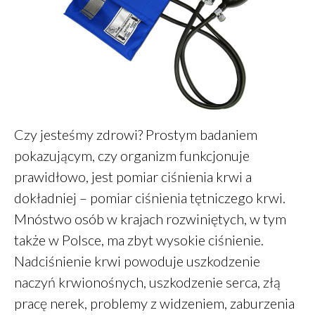
Zdrowe jelito a zdrowe oczy
Dieta a zdrowe oczy
Zdrowe oczy
Placek z ciecierzycy
Czy jesteśmy zdrowi? Prostym badaniem
Śniadanie – wariant 2A
pokazującym, czy organizm funkcjonuje
prawidłowo, jest pomiar ciśnienia krwi a
dokładniej – pomiar ciśnienia tętniczego krwi.
Mnóstwo osób w krajach rozwiniętych, w tym
Daniel
-
Jak oszczędzać
także w Polsce, ma zbyt wysokie ciśnienie.
pieniądze
Nadciśnienie krwi powoduje uszkodzenie
Klarowany
-
Masło klarowane
GHEE
naczyń krwionośnych, uszkodzenie serca, złą
PiotrŻ
-
Ilość posiłków w ciągu
pracę nerek, problemy z widzeniem, zaburzenia
dnia