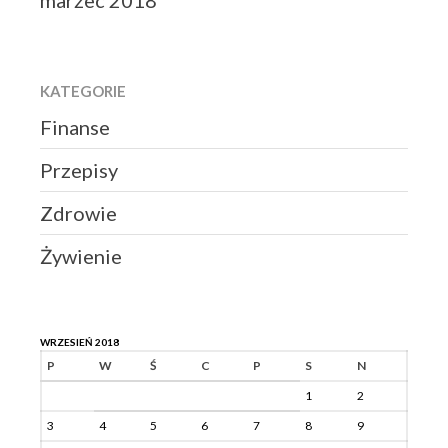
marzec 2018
KATEGORIE
Finanse
Przepisy
Zdrowie
Żywienie
WRZESIEŃ 2018
P
W
Ś
C
P
S
N
1
2
3
4
5
6
7
8
9