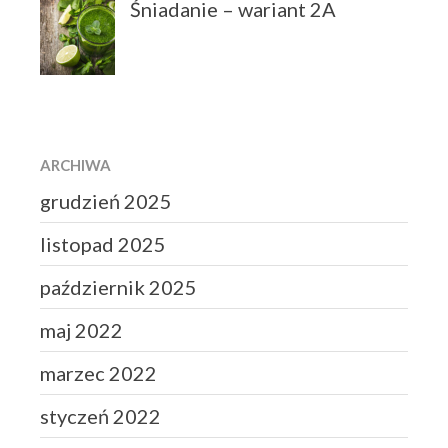
Śniadanie – wariant 2A
Finanse
Przepisy
Zdrowie
Żywienie
ARCHIWA
grudzień 2025
Zaloguj się
listopad 2025
Kanał wpisów
Kanał komentarzy
październik 2025
WordPress.org
maj 2022
marzec 2022
styczeń 2022