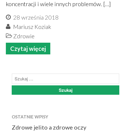
koncentracji i wiele innych problemów. […]
PiotrŻ
-
Codziennie łyżka oleju
lnianego
28 września 2018
Alicja Reiman
-
Miód zamiast
Mariusz Koziak
cukru
Zdrowie
Czytaj więcej
grudzień 2025
listopad 2025
październik 2025
maj 2022
marzec 2022
styczeń 2022
listopad 2021
sierpień 2021
OSTATNIE WPISY
lipiec 2021
Zdrowe jelito a zdrowe oczy