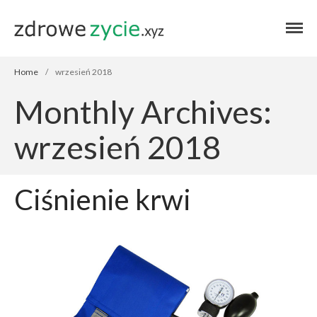
Blog zdrowe życie
Blog zdrowe
życie
Home
/
wrzesień 2018
Monthly Archives:
Home
wrzesień 2018
Autor
Zdrowie
Ciśnienie krwi
Przepisy
Finanse
Stosuję