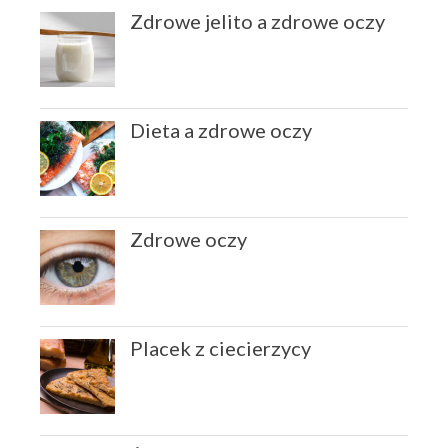
wrzesień 2019
Zdrowe jelito a zdrowe oczy
sierpień 2019
lipiec 2019
czerwiec 2019
maj 2019
Dieta a zdrowe oczy
marzec 2019
luty 2019
grudzień 2018
Zdrowe oczy
październik 2018
wrzesień 2018
sierpień 2018
czerwiec 2018
Placek z ciecierzycy
maj 2018
marzec 2018