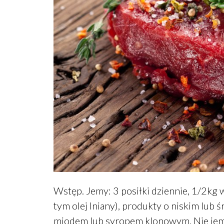
Wstęp. Jemy: 3 posiłki dziennie, 1/2kg
tym olej lniany), produkty o niskim lub
miodem lub syropem klonowym. Nie jemy