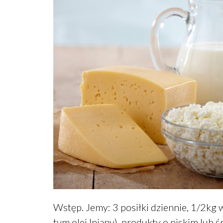
Wstęp. Jemy: 3 posiłki dziennie, 1/2kg
tym olej lniany), produkty o niskim lub