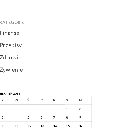
KATEGORIE
Finanse
Przepisy
Zdrowie
Żywienie
SIERPIEŃ 2026
P
W
Ś
C
P
S
N
1
2
3
4
5
6
7
8
9
10
11
12
13
14
15
16