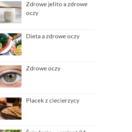
Zdrowe jelito a zdrowe
lnianego
oczy
Alicja Reiman
-
Miód zamiast
cukru
Dieta a zdrowe oczy
grudzień 2025
listopad 2025
październik 2025
Zdrowe oczy
maj 2022
marzec 2022
styczeń 2022
Placek z ciecierzycy
listopad 2021
sierpień 2021
lipiec 2021
czerwiec 2021