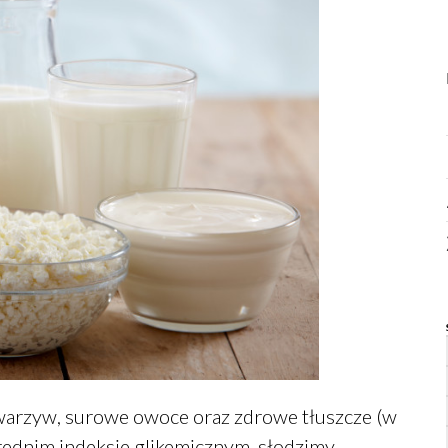
 warzyw, surowe owoce oraz zdrowe tłuszcze (w
 średnim indeksie glikemicznym, słodzimy