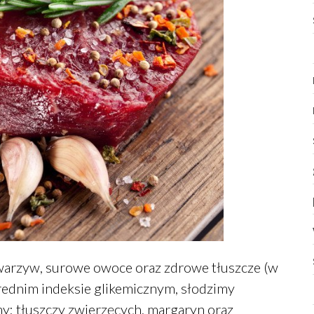
 warzyw, surowe owoce oraz zdrowe tłuszcze (w
 średnim indeksie glikemicznym, słodzimy
: tłuszczy zwierzęcych, margaryn oraz