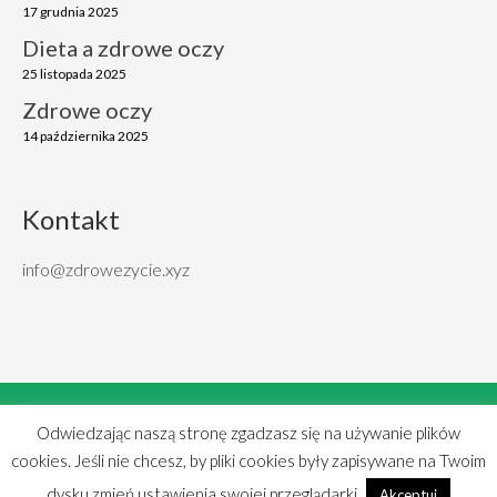
17 grudnia 2025
Dieta a zdrowe oczy
25 listopada 2025
Zdrowe oczy
14 października 2025
Kontakt
info@zdrowezycie.xyz
Cookies
|
Polityka Prywatności
|
Mapa strony
Odwiedzając naszą stronę zgadzasz się na używanie plików
Copyright © 2018 Zdrowe życie
cookies. Jeśli nie chcesz, by pliki cookies były zapisywane na Twoim
Created by
TOMP
dysku zmień ustawienia swojej przeglądarki.
Akceptuj