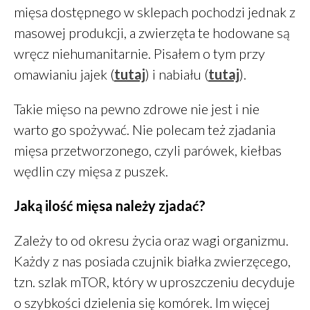
grudzień 2019
mięsa dostępnego w sklepach pochodzi jednak z
październik 2019
masowej produkcji, a zwierzęta te hodowane są
wrzesień 2019
wręcz niehumanitarnie. Pisałem o tym przy
sierpień 2019
omawianiu jajek (
tutaj
) i nabiału (
tutaj
).
lipiec 2019
Takie mięso na pewno zdrowe nie jest i nie
czerwiec 2019
maj 2019
warto go spożywać. Nie polecam też zjadania
marzec 2019
mięsa przetworzonego, czyli parówek, kiełbas
luty 2019
wędlin czy mięsa z puszek.
grudzień 2018
Jaką ilość mięsa należy zjadać?
październik 2018
wrzesień 2018
Zależy to od okresu życia oraz wagi organizmu.
sierpień 2018
Każdy z nas posiada czujnik białka zwierzęcego,
czerwiec 2018
tzn. szlak mTOR, który w uproszczeniu decyduje
maj 2018
o szybkości dzielenia się komórek. Im więcej