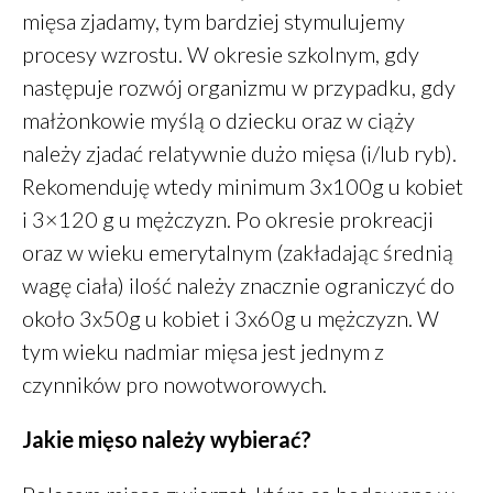
marzec 2018
mięsa zjadamy, tym bardziej stymulujemy
procesy wzrostu. W okresie szkolnym, gdy
następuje rozwój organizmu w przypadku, gdy
Finanse
małżonkowie myślą o dziecku oraz w ciąży
Przepisy
należy zjadać relatywnie dużo mięsa (i/lub ryb).
Zdrowie
Rekomenduję wtedy minimum 3x100g u kobiet
Żywienie
i 3×120 g u mężczyzn. Po okresie prokreacji
oraz w wieku emerytalnym (zakładając średnią
wagę ciała) ilość należy znacznie ograniczyć do
Zaloguj się
około 3x50g u kobiet i 3x60g u mężczyzn. W
Kanał wpisów
tym wieku nadmiar mięsa jest jednym z
Kanał komentarzy
czynników pro nowotworowych.
WordPress.org
Jakie mięso należy wybierać?