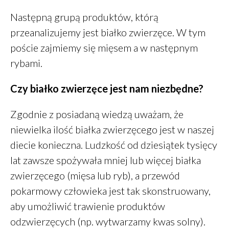
GHEE
Następną grupą produktów, którą
PiotrŻ
-
Ilość posiłków w ciągu
dnia
przeanalizujemy jest białko zwierzęce. W tym
PiotrŻ
-
Codziennie łyżka oleju
poście zajmiemy się mięsem a w następnym
lnianego
rybami.
Alicja Reiman
-
Miód zamiast
cukru
Czy białko zwierzęce jest nam niezbędne?
Zgodnie z posiadaną wiedzą uważam, że
niewielka ilość białka zwierzęcego jest w naszej
grudzień 2025
diecie konieczna. Ludzkość od dziesiątek tysięcy
listopad 2025
lat zawsze spożywała mniej lub więcej białka
październik 2025
zwierzęcego (mięsa lub ryb), a przewód
maj 2022
pokarmowy człowieka jest tak skonstruowany,
marzec 2022
aby umożliwić trawienie produktów
styczeń 2022
odzwierzęcych (np. wytwarzamy kwas solny).
listopad 2021