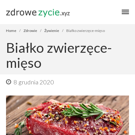
Blog zdrowe życie
Blog zdrowe
życie
Home
/
Zdrowie
/
Żywienie
/
Białko zwierzęce-mięso
Białko zwierzęce-
mięso
Home
8 grudnia 2020
Autor
Zdrowie
Przepisy
Finanse
Stosuję