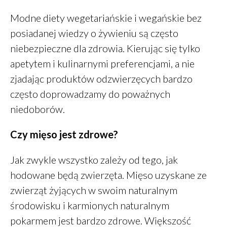
sierpień 2021
Modne diety wegetariańskie i wegańskie bez
lipiec 2021
posiadanej wiedzy o żywieniu są często
czerwiec 2021
niebezpieczne dla zdrowia. Kierując się tylko
maj 2021
apetytem i kulinarnymi preferencjami, a nie
kwiecień 2021
zjadając produktów odzwierzęcych bardzo
luty 2021
często doprowadzamy do poważnych
styczeń 2021
niedoborów.
grudzień 2020
listopad 2020
Czy mięso jest zdrowe?
październik 2020
sierpień 2020
Jak zwykle wszystko zależy od tego, jak
lipiec 2020
hodowane będą zwierzęta. Mięso uzyskane ze
maj 2020
zwierząt żyjących w swoim naturalnym
marzec 2020
środowisku i karmionych naturalnym
styczeń 2020
pokarmem jest bardzo zdrowe. Większość