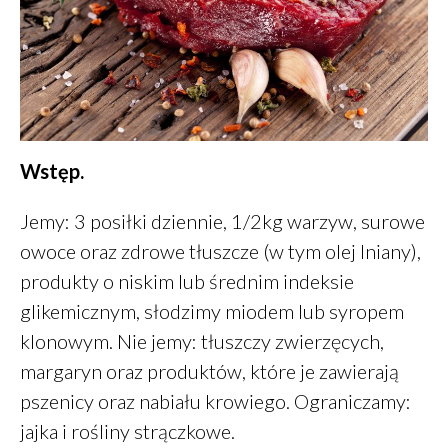
Zdrowe jelito a zdrowe oczy
Wstęp.
Dieta a zdrowe oczy
Zdrowe oczy
Jemy: 3 posiłki dziennie, 1/2kg warzyw, surowe
Placek z ciecierzycy
owoce oraz zdrowe tłuszcze (w tym olej lniany),
Śniadanie – wariant 2A
produkty o niskim lub średnim indeksie
glikemicznym, słodzimy miodem lub syropem
klonowym. Nie jemy: tłuszczy zwierzęcych,
margaryn oraz produktów, które je zawierają
Daniel
-
Jak oszczędzać
pszenicy oraz nabiału krowiego. Ograniczamy:
pieniądze
jajka i rośliny strączkowe.
Klarowany
-
Masło klarowane