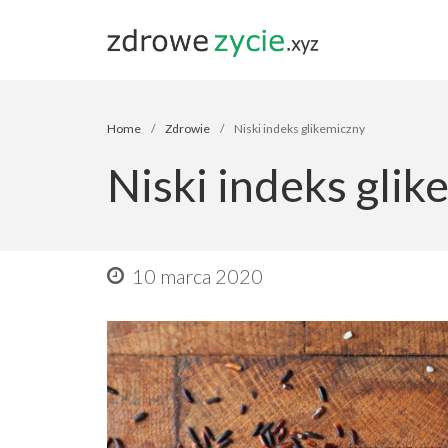
Blog zdrowe ż
Home
/
Zdrowie
/
Niski indeks glikemiczny
Niski indeks glik
10 marca 2020