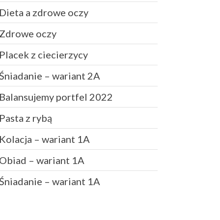
Dieta a zdrowe oczy
Zdrowe jelito a zdrowe oczy
Zdrowe oczy
Dieta a zdrowe oczy
Placek z ciecierzycy
Zdrowe oczy
Placek z ciecierzycy
Śniadanie – wariant 2A
Śniadanie – wariant 2A
Balansujemy portfel 2022
Pasta z rybą
Kolacja – wariant 1A
Daniel
-
Jak oszczędzać
pieniądze
Obiad – wariant 1A
Klarowany
-
Masło klarowane
GHEE
Śniadanie – wariant 1A
PiotrŻ
-
Ilość posiłków w ciągu
dnia
PiotrŻ
-
Codziennie łyżka oleju