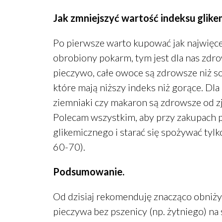
Jak zmniejszyć wartość indeksu glik
Po pierwsze warto kupować jak najwięce
obrobiony pokarm, tym jest dla nas zdr
pieczywo, całe owoce są zdrowsze niż so
które mają niższy indeks niż gorące. Dl
ziemniaki czy makaron są zdrowsze od z
Polecam wszystkim, aby przy zakupach 
glikemicznego i starać się spożywać tylk
60-70).
Podsumowanie.
Od dzisiaj rekomenduję znacząco obni
pieczywa bez pszenicy (np. żytniego) na