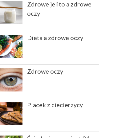
Zdrowe jelito a zdrowe
lnianego
oczy
Alicja Reiman
-
Miód zamiast
cukru
Dieta a zdrowe oczy
grudzień 2025
listopad 2025
październik 2025
Zdrowe oczy
maj 2022
marzec 2022
styczeń 2022
listopad 2021
Placek z ciecierzycy
sierpień 2021
lipiec 2021
czerwiec 2021