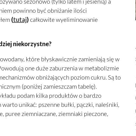
pożywano sezonowo (tylko latem i jesienią) a
iem powinno być obniżanie ilości
sałem
(
tutaj
)
całkowite wyeliminowanie
ziej niekorzystne?
lowodany, które błyskawicznie zamieniają się w
. Powodują one duże zaburzenia w metabolizmie
mechanizmów obniżających poziom cukru. Są to
micznym (poniżej zamieszczam tabelę).
rzykładu podam kilka produktów o bardzo
warto unikać: pszenne bułki, pączki, naleśniki,
we, puree ziemniaczane, ziemniaki pieczone,