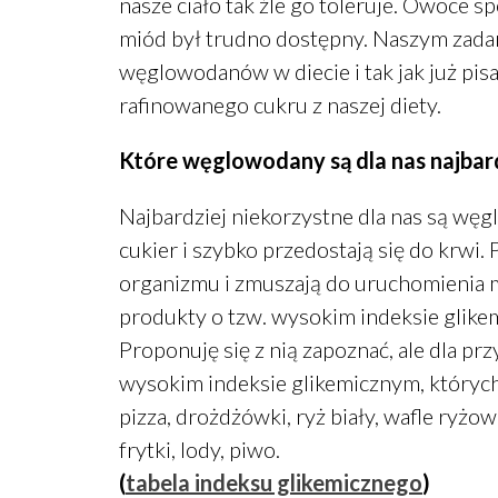
nasze ciało tak źle go toleruje. Owoce s
miód był trudno dostępny. Naszym zadan
węglowodanów w diecie i tak jak już pi
rafinowanego cukru z naszej diety.
Które węglowodany są dla nas najbard
Najbardziej niekorzystne dla nas są węg
cukier i szybko przedostają się do krwi
organizmu i zmuszają do uruchomienia 
produkty o tzw. wysokim indeksie glike
Proponuję się z nią zapoznać, ale dla p
wysokim indeksie glikemicznym, których 
pizza, drożdżówki, ryż biały, wafle ryżo
frytki, lody, piwo.
(
tabela indeksu glikemicznego
)