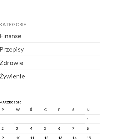
KATEGORIE
Finanse
Przepisy
Zdrowie
Żywienie
MARZEC 2020
P
W
Ś
C
P
S
N
1
2
3
4
5
6
7
8
9
10
11
12
13
14
15